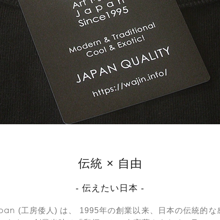
伝統 × 自由
- 伝えたい日本 -
Japan
(工房倭人) は、 1995年の創業以来、日本の伝統的